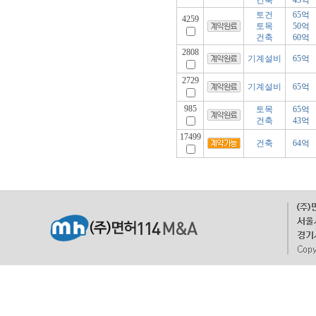
건축
45억
토건
65억
4259
토목
50억
건축
60억
2808
기계설비
65억
2729
기계설비
65억
985
토목
65억
건축
43억
17499
건축
64억