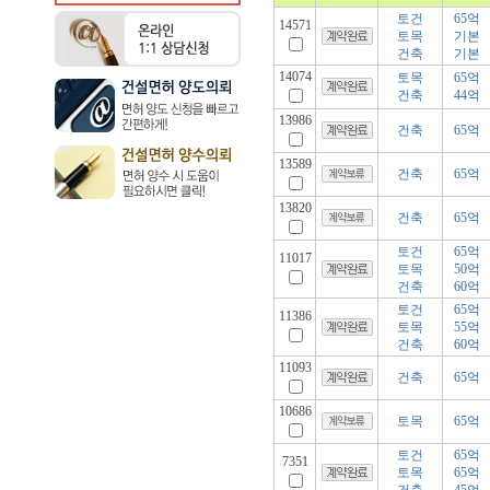
토건
65억
14571
토목
기본
건축
기본
14074
토목
65억
건축
44억
13986
건축
65억
13589
건축
65억
13820
건축
65억
토건
65억
11017
토목
50억
건축
60억
토건
65억
11386
토목
55억
건축
60억
11093
건축
65억
10686
토목
65억
토건
65억
7351
토목
65억