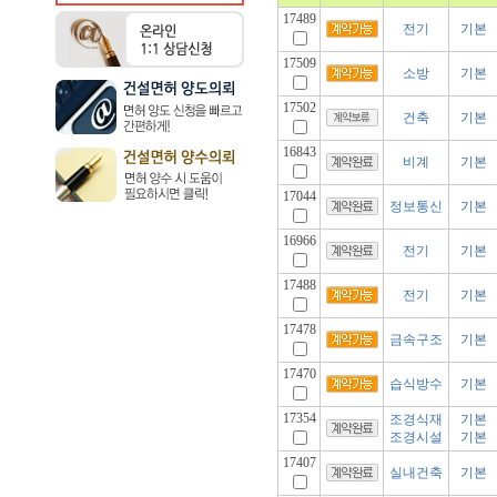
17489
전기
기본
17509
소방
기본
17502
건축
기본
16843
비계
기본
17044
정보통신
기본
16966
전기
기본
17488
전기
기본
17478
금속구조
기본
17470
습식방수
기본
17354
조경식재
기본
조경시설
기본
17407
실내건축
기본