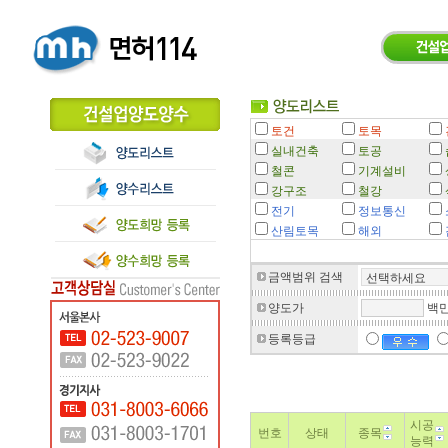
토건
토목
실내건축
토공
철콘
기계설비
강구조
철강
전기
정보통신
산림토목
해외
금액범위 검색
양도가
백만
등록등급
시공
번호
상태
종목
능력