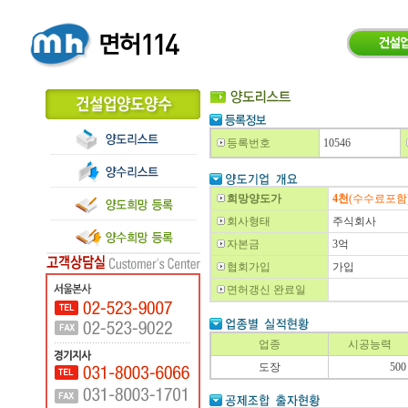
등록번호
10546
희망양도가
4천
(수수료포함
회사형태
주식회사
자본금
3억
협회가입
가입
면허갱신 완료일
업종
시공능력
도장
500