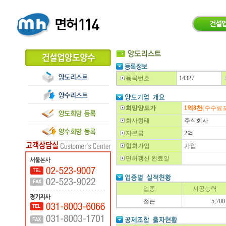
등록번호
14327
희망양도가
1억8천
(수수료
회사형태
주식회사
자본금
2억
협회가입
가입
면허갱신 완료일
업종
시공능력
철콘
5,700