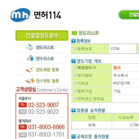
등록번호
15706
희망양도가
협의
회사형태
주식회사
자본금
4억5천5백
협회가입
가입
면허갱신 완료일
업종
시공능력
토목
1,700