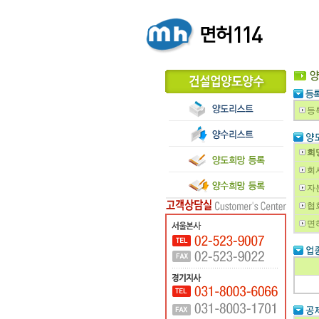
등
희
회
자
협
면