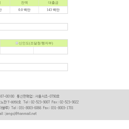
액
잔액
대출금
만
0.0 백만
143 백만
신인도(조달청/행자부)