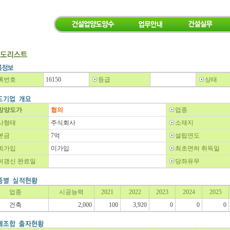
록번호
16150
등급
상태
망양도가
협의
업종
사형태
주식회사
소재지
본금
7억
설립연도
회가입
미가입
최초면허 취득일
허갱신 완료일
당좌유무
업종
시공능력
2021
2022
2023
2024
2025
건축
2,000
100
3,920
0
0
0