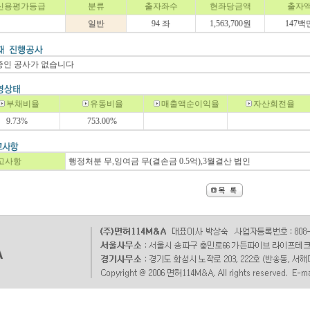
신용평가등급
분류
출자좌수
현좌당금액
출자
일반
94 좌
1,563,700원
147백
중인 공사가 없습니다
부채비율
유동비율
매출액순이익율
자산회전율
9.73%
753.00%
고사항
행정처분 무,잉여금 무(결손금 0.5억),3월결산 법인