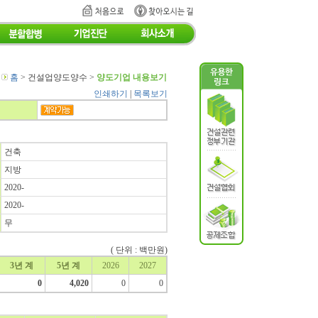
홈
> 건설업양도양수 >
양도기업 내용보기
인쇄하기
|
목록보기
건축
지방
2020-
2020-
무
(
단위 : 백만원)
3년 계
5년 계
2026
2027
0
4,020
0
0