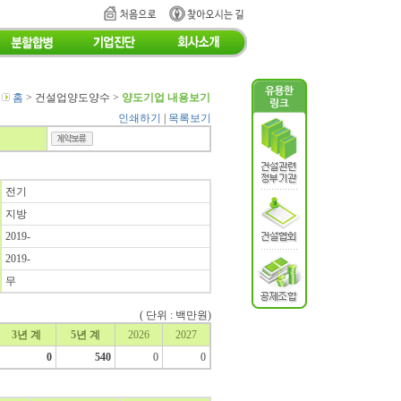
홈
> 건설업양도양수 >
양도기업 내용보기
인쇄하기
|
목록보기
전기
지방
2019-
2019-
무
(
단위 : 백만원)
3년 계
5년 계
2026
2027
0
540
0
0