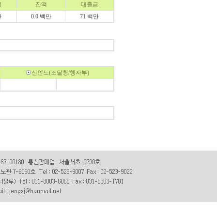
액
잔액
대출금
만
0.0 백만
71 백만
신인도(조달청/행자부)