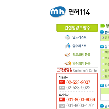
등
희
회
자
협
면