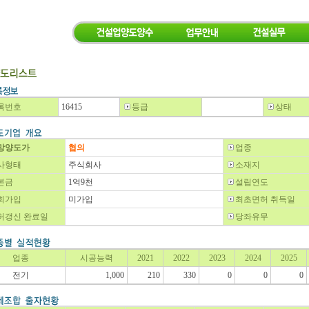
록번호
16415
등급
상태
망양도가
협의
업종
사형태
주식회사
소재지
본금
1억9천
설립연도
회가입
미가입
최초면허 취득일
허갱신 완료일
당좌유무
업종
시공능력
2021
2022
2023
2024
2025
전기
1,000
210
330
0
0
0