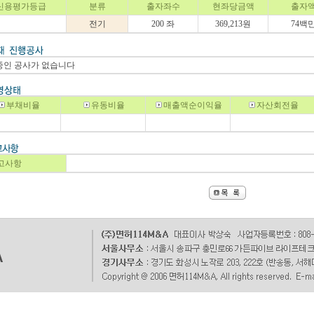
신용평가등급
분류
출자좌수
현좌당금액
출자
전기
200 좌
369,213원
74백
중인 공사가 없습니다
부채비율
유동비율
매출액순이익율
자산회전율
고사항