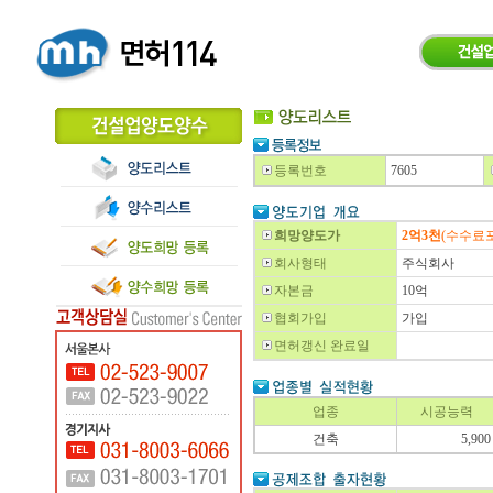
등록번호
7605
희망양도가
2억3천
(수수료
회사형태
주식회사
자본금
10억
협회가입
가입
면허갱신 완료일
업종
시공능력
건축
5,900