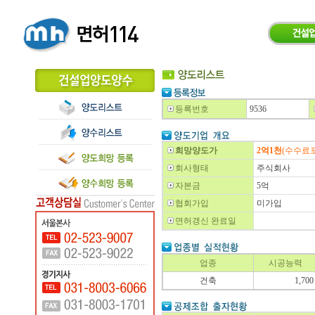
등록번호
9536
희망양도가
2억1천
(수수료
회사형태
주식회사
자본금
5억
협회가입
미가입
면허갱신 완료일
업종
시공능력
건축
1,700